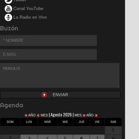
Canal YouTube
La Radio en Vivo
Buzón
Agenda
| Agosto 2026 |
AÑO
MES
MES
AÑO
DOM
LUN
MAR
MIE
JUE
VIE
SAB
1
2
3
4
5
6
7
8