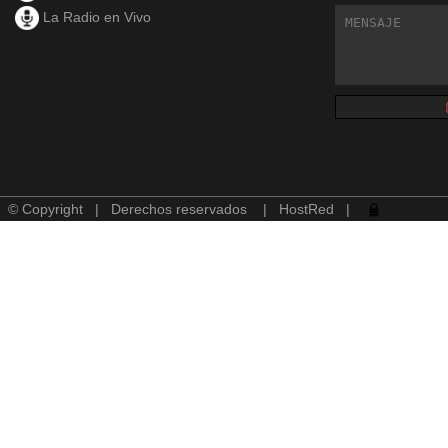
La Radio en Vivo
© Copyright | Derechos reservados |
HostRed
|