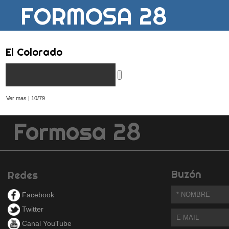
FORMOSA 28
El Colorado
Ver mas | 10/79
Formosa 28
Buzón
Redes
Facebook
Twitter
Canal YouTube