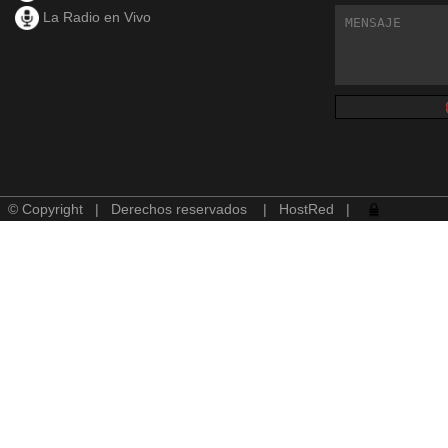
La Radio en Vivo
© Copyright | Derechos reservados |
HostRed
|