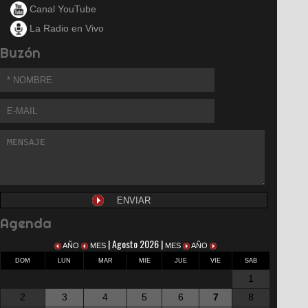
Canal YouTube
La Radio en Vivo
Buzón
Agenda
| Agosto 2026 |
AÑO
MES
MES
AÑO
DOM
LUN
MAR
MIE
JUE
VIE
SAB
1
2
3
4
5
6
7
8