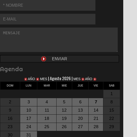
Agenda
| Agosto 2026 |
AÑO
MES
MES
AÑO
DOM
LUN
MAR
MIE
JUE
VIE
SAB
1
2
3
4
5
6
7
8
9
10
11
12
13
14
15
16
17
18
19
20
21
22
23
24
25
26
27
28
29
30
31