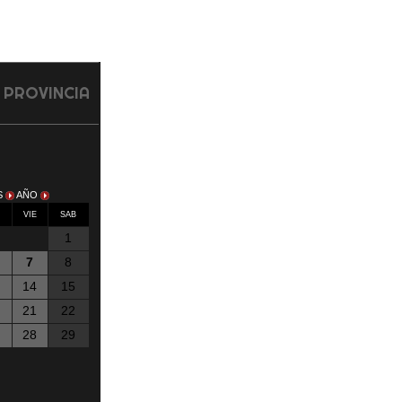
 1 PROVINCIA
S
AÑO
E
VIE
SAB
1
7
8
14
15
21
22
28
29