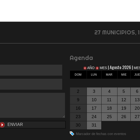
27 MUNICIPIOS,
Agenda
| Agosto 2026 |
AÑO
MES
ME
DOM
LUN
MAR
MIE
JU
2
3
4
5
6
9
10
11
12
13
16
17
18
19
20
23
24
25
26
27
30
31
Marcador de fechas con eventos