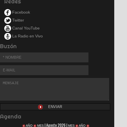
Redes
Facebook
Twitter
Canal YouTube
La Radio en Vivo
Buzón
Agenda
| Agosto 2026 |
AÑO
MES
MES
AÑO