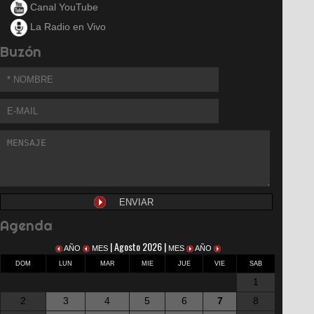
Canal YouTube
La Radio en Vivo
Buzón
Agenda
| Agosto 2026 |
AÑO
MES
MES
AÑO
DOM
LUN
MAR
MIE
JUE
VIE
SAB
1
2
3
4
5
6
7
8