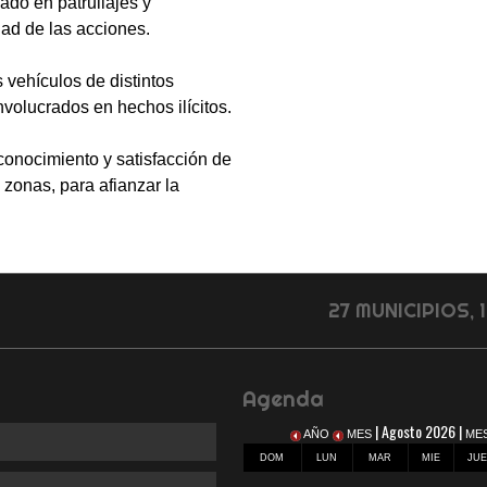
do en patrullajes y
dad de las acciones.
s vehículos de distintos
nvolucrados en hechos ilícitos.
econocimiento y satisfacción de
 zonas, para afianzar la
27 MUNICIPIOS,
Agenda
| Agosto 2026 |
AÑO
MES
ME
DOM
LUN
MAR
MIE
JU